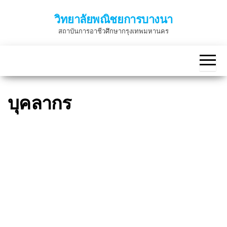
Skip
วิทยาลัยพณิชยการบางนา
to
สถาบันการอาชีวศึกษากรุงเทพมหานคร
the
content
บุคลากร