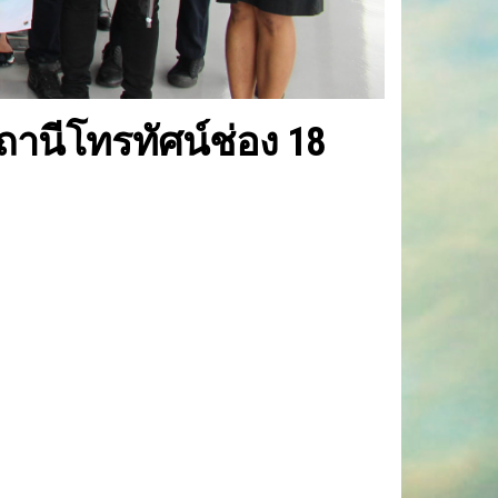
านีโทรทัศน์ช่อง 18