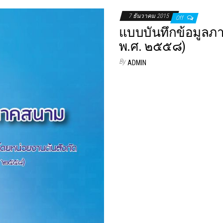
7 ธันวาคม 2015
Off
แบบบันทึกข้อมูลภาค
พ.ศ. ๒๕๕๘)
By
ADMIN