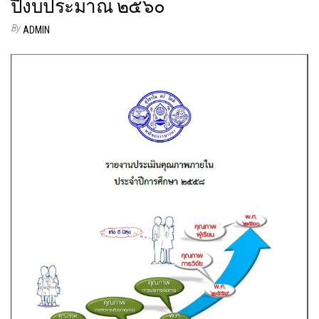
ปีงบประมาณ ๒๕๖๐
By
ADMIN