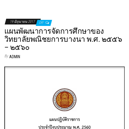
19 มิถุนายน 2017
Off
แผนพัฒนาการจัดการศึกษาของ
วิทยาลัยพณิชยการบางนา พ.ศ. ๒๕๕๖
– ๒๕๖๐
By
ADMIN