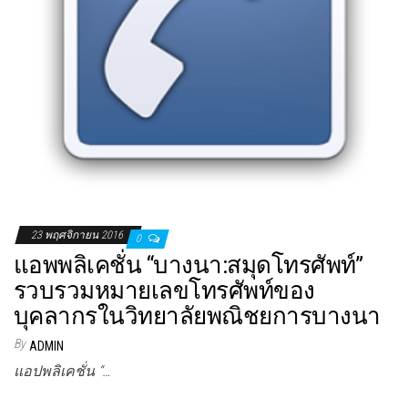
23 พฤศจิกายน 2016
0
แอพพลิเคชั่น “บางนา:สมุดโทรศัพท์”
รวบรวมหมายเลขโทรศัพท์ของ
บุคลากรในวิทยาลัยพณิชยการบางนา
By
ADMIN
แอปพลิเคชั่น “…