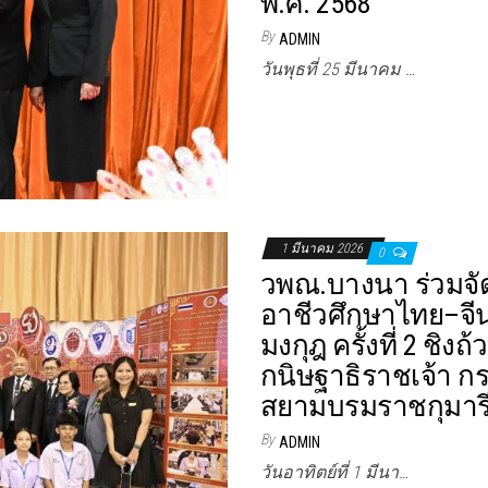
พ.ศ. 2568
By
ADMIN
วันพุธที่ 25 มีนาคม …
1 มีนาคม 2026
0
วพณ.บางนา ร่วมจั
อาชีวศึกษาไทย–จี
มงกุฎ ครั้งที่ 2 ช
กนิษฐาธิราชเจ้า 
สยามบรมราชกุมาร
By
ADMIN
วันอาทิตย์ที่ 1 มีนา…