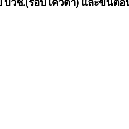
บ ปวช.(รอบโควตา) และขั้นต