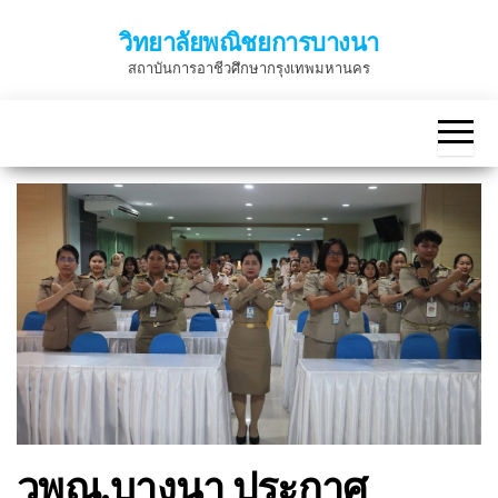
Skip
วิทยาลัยพณิชยการบางนา
to
สถาบันการอาชีวศึกษากรุงเทพมหานคร
the
content
วพณ.บางนา ประกาศ