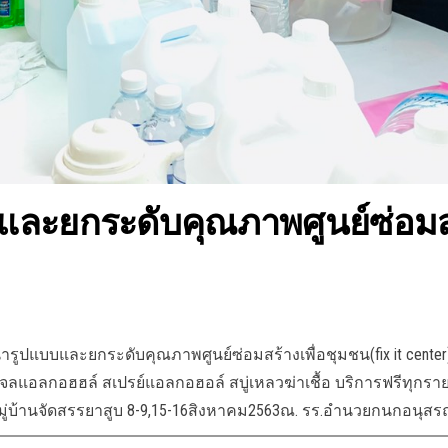
ะยกระดับคุณภาพศูนย์ซ่อมสร้า
ูปแบบและยกระดับคุณภาพศูนย์ซ่อมสร้างเพื่อชุมชน(fix it cen
พ เจลแอลกอฮฮล์ สเปรย์แอลกอฮอล์ สบู่เหลวฆ่าเชื้อ บริการฟรีท
ู่บ้านจัดสรรยาสูบ 8-9,15-16สิงหาคม2563ณ. รร.อำนวยกนกอนุสร